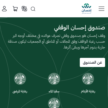
تبرع سريع
خطي إلى المحتوى الرئيسي
سرت
وقف
المساجد
اختر مبلغ التبرع
100
50
10
﷼
﷼
﷼
صندوق إحسان الوقفي
وقف إحسان هو صندوق وقفي تصرف عوائده في مختلف أوجه البر
حسب رغبة الواقف وفق المجالات أو المناطق أو الجمعيات ليكون صدقة
﷼
جارية يدوم أجرها ويبقى أثرها.
سيذهب
عن الصندوق
تبرعك
تلقائياً
للحالات
الأشد
احتياجاً
رعاية الأيتام
سقيا الماء
رعاية المرضى
تبرع الآن