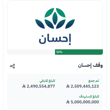
50%
وقف إحسان
تم جمع
المبلغ المتبقي
2,509,445,123
﷼
2,490,554,877
﷼
المبلغ المستهدف
5,000,000,000
﷼