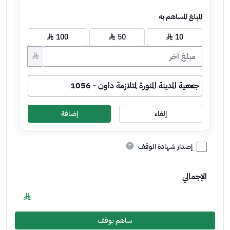
المبلغ المساهم به
10
﷼
50
﷼
100
﷼
﷼
عدد الوحدات
جمعية المدينة المنورة لمتلازمة داون - 1056
إلغاء
إضافة
إصدار شهادة الوقف
الإجمالي
﷼
ساهم بوقف