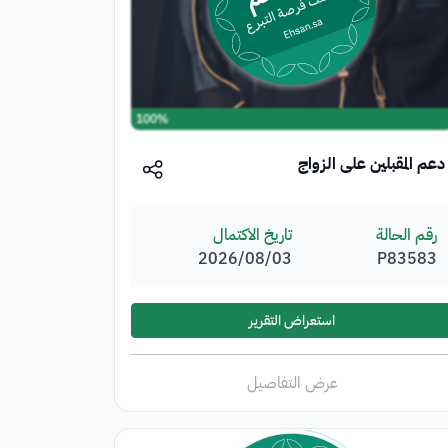
100%
دعم المقبلين على الزواج
رقم الحالة
تاريخ الاكتمال
P83583
03‏/08‏/2026
استعراض التقرير
عرض التفاصيل