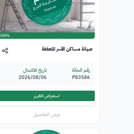
تبرع الآن
100%
صيانة مساكن الأسر المتعففة
رقم الحالة
تاريخ الاكتمال
P83586
06‏/08‏/2026
استعراض التقرير
عرض التفاصيل