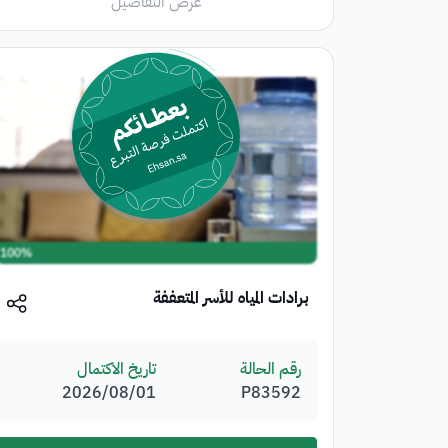
عرض التفاصيل
100%
برادات المياه للأسر المتعففة
رقم الحالة
تاريخ الاكتمال
P83592
01‏/08‏/2026