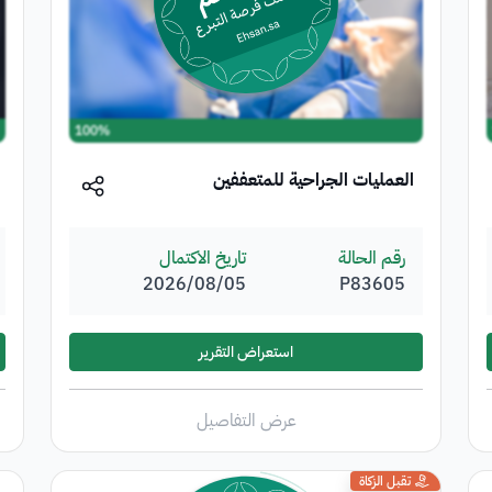
100%
العمليات الجراحية للمتعففين
رقم الحالة
تاريخ الاكتمال
P83605
05‏/08‏/2026
استعراض التقرير
عرض التفاصيل
تقبل الزكاة