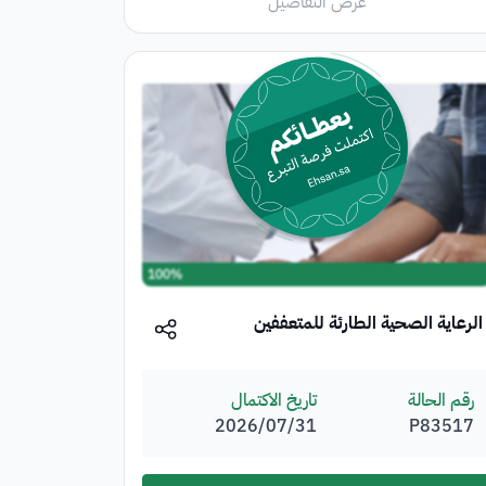
عرض التفاصيل
100%
الرعاية الصحية الطارئة للمتعففين
رقم الحالة
تاريخ الاكتمال
P83517
31‏/07‏/2026