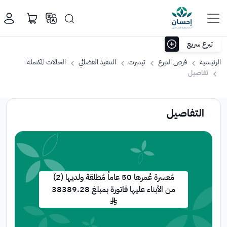
خطي إلى المحتوى الرئيسي
تبرع سريع
سرت
وقف
المساجد
نت
الرئيسية
فرص التبرع
تيسرت
التنفيذ القضائي
الحالات المكتملة
اختر مبلغ التبرع
تفاصيل
نا
100
50
10
﷼
﷼
﷼
التفاصيل
﷼
سيذهب
تبرعك
تلقائياً
للحالات
مُعسرة عُمرها 50 عاماً مُطلقة ولديها (2)
الأشد
من الأبناء عليها فاتورة بمبلغ 38389.28
احتياجاً
﷼