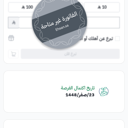
100
50
10
﷼
﷼
﷼
﷼
تبرع عن أهلك أو أصدقائك وشاركهم الأجر
تبرع الآن
تاريخ اكتمال الفرصة
23‏/صفر‏/1448