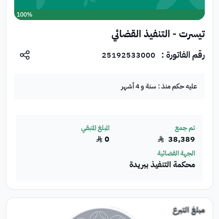
100%
تبرع الآن
تيسرت - التنفيذ القضائي
رقم الفاتورة :
25192533000
عليه حكم منذ :
سنة و 4 أشهر
تم جمع
المبلغ المتبقي
0
38,389
﷼
﷼
الجهة القضائية
محكمة التنفيذ ببريدة
مبلغ التبرع