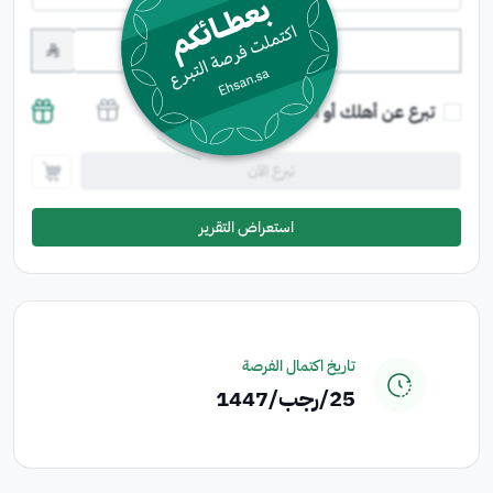
﷼
تبرع عن أهلك أو أصدقائك وشاركهم الأجر
تبرع الآن
استعراض التقرير
تاريخ اكتمال الفرصة
25‏/رجب‏/1447