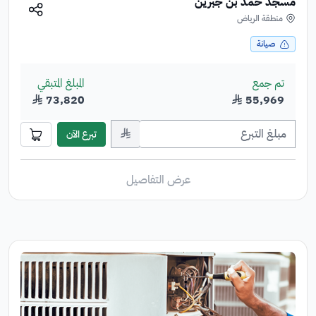
مسجد حمد بن جبرين
منطقة الرياض
صيانة
تم جمع
المبلغ المتبقي
55,969
﷼
73,820
﷼
﷼
تبرع الآن
عرض التفاصيل