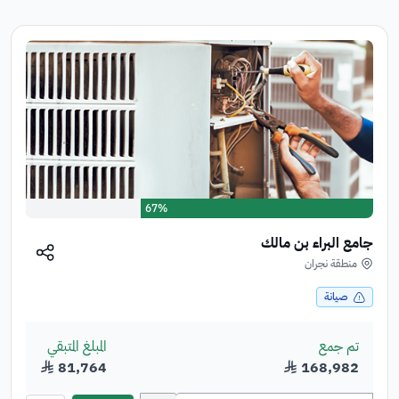
67%
جامع البراء بن مالك
منطقة نجران
صيانة
تم جمع
المبلغ المتبقي
168,982
﷼
81,764
﷼