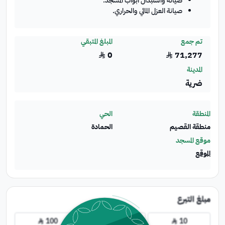
صيانة واستبدال أبواب المسجد.
صيانة العزل المائي والحراري.
تم جمع
المبلغ المتبقي
0
71,277
﷼
﷼
المدينة
ضرية
المنطقة
الحي
منطقة القصيم
الحمادة
موقع المسجد
الموقع
مبلغ التبرع
100
50
10
﷼
﷼
﷼