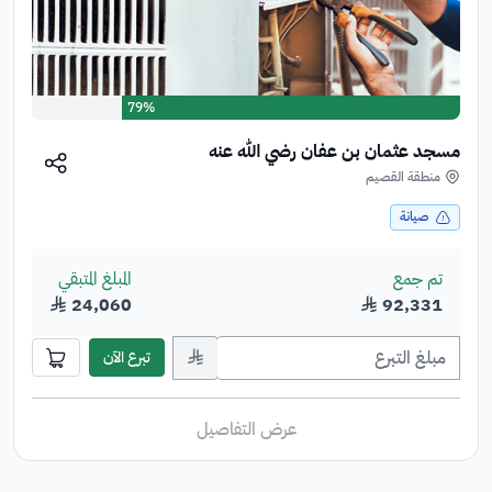
79%
مسجد عثمان بن عفان رضي الله عنه
منطقة القصيم
صيانة
تم جمع
المبلغ المتبقي
92,331
﷼
24,060
﷼
﷼
تبرع الآن
عرض التفاصيل