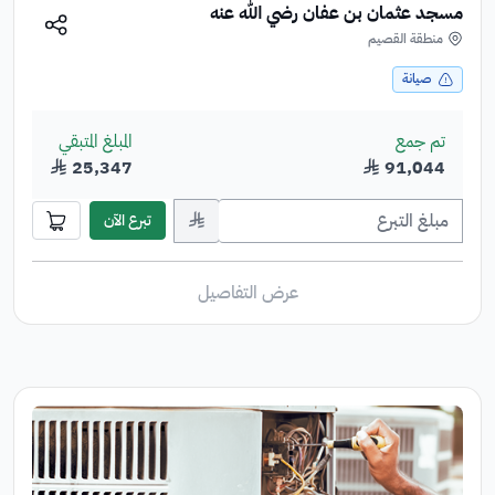
مسجد عثمان بن عفان رضي الله عنه
منطقة القصيم
صيانة
تم جمع
المبلغ المتبقي
91,044
﷼
25,347
﷼
﷼
تبرع الآن
عرض التفاصيل