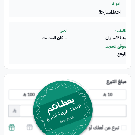
المدينة
احدالمسارحة
المنطقة
الحي
منطقة جازان
اسكان الحصمه
موقع المسجد
الموقع
مبلغ التبرع
100
50
10
﷼
﷼
﷼
﷼
تبرع عن أهلك أو أصدقائك وشاركهم الأجر