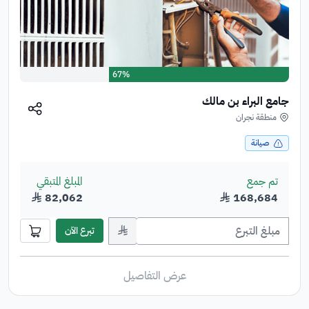
67%
جامع البراء بن مالك
منطقة نجران
صيانة
تم جمع
المبلغ المتبقي
168,684
﷼
82,062
﷼
﷼
تبرع الآن
عرض التفاصيل