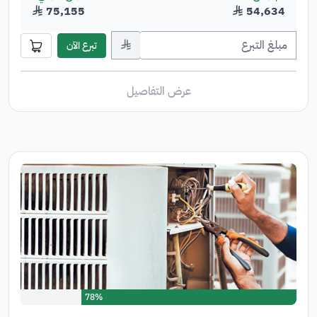
54,634
﷼
75,155
﷼
﷼
تبرع الآن
عرض التفاصيل
78%