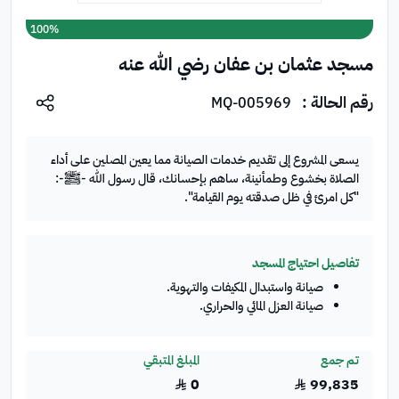
100%
تبرع الآن
مسجد عثمان بن عفان رضي الله عنه
رقم الحالة :
MQ-005969
يسعى المشروع إلى تقديم خدمات الصيانة مما يعين المصلين على أداء
الصلاة بخشوع وطمأنينة، ساهم بإحسانك، قال رسول الله -ﷺ-:
"كل امرئ في ظل صدقته يوم القيامة".
تفاصيل احتياج المسجد
صيانة واستبدال المكيفات والتهوية.
صيانة العزل المائي والحراري.
تم جمع
المبلغ المتبقي
0
99,835
﷼
﷼