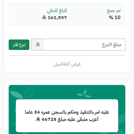
تم جمع
المبلغ المتبقي
10 %
161,597
﷼
﷼
تبرع الآن
عرض التفاصيل
عليه امر بالتنفيذ وحكم بالسجن عمره 34 عاما
أعزب متبقى عليه مبلغ 46728 ﷼