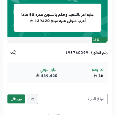
عليه امر بالتنفيذ وحكم بالسجن عمره 58 عاما
أعزب متبقى عليه مبلغ 139420 ﷼
16%
رقم الفاتورة:
193760299
تم جمع
المبلغ المتبقي
16 %
139,420
﷼
﷼
تبرع الآن