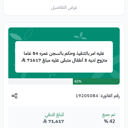
عرض التفاصيل
عليه امر بالتنفيذ وحكم بالسجن عمره 54 عاما
متزوج لديه 3 أطفال متبقى عليه مبلغ 71617 ﷼
42%
رقم الفاتورة:
19205084
تم جمع
المبلغ المتبقي
42 %
71,617
﷼