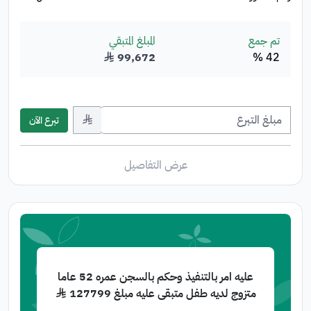
تم جمع
المبلغ المتبقي
42 %
99,672
﷼
﷼
تبرع الآن
عرض التفاصيل
عليه امر بالتنفيذ وحكم بالسجن عمره 52 عاما
متزوج لديه طفل متبقى عليه مبلغ 127799 ﷼