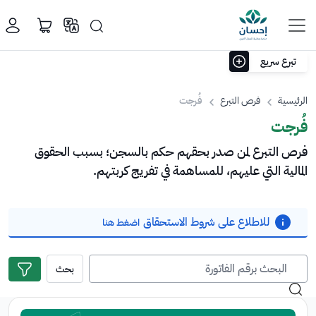
خطي إلى المحتوى الرئيسي
تبرع سريع
سرت
وقف
المساجد
نت
الرئيسية
فرص التبرع
اختر مبلغ التبرع
فُرجت
100
50
10
﷼
﷼
﷼
نا
فُرجت
فرص التبرع لمن صدر بحقهم حكم بالسجن؛ بسبب الحقوق
المالية التي عليهم، للمساهمة في تفريج كربتهم.
﷼
سيذهب
تبرعك
للاطلاع على شروط الاستحقاق
اضغط هنا
تلقائياً
للحالات
الأشد
احتياجاً