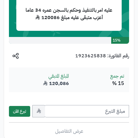
عليه امر بالتنفيذ وحكم بالسجن عمره 34 عاما
أعزب متبقى عليه مبلغ 120086 ﷼
15%
رقم الفاتورة:
1923625838
تم جمع
المبلغ المتبقي
15 %
120,086
﷼
﷼
تبرع الآن
عرض التفاصيل