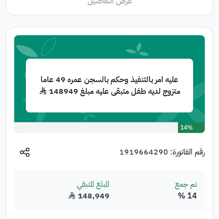
عرض التفاصيل
عليه امر بالتنفيذ وحكم بالسجن عمره 49 عاما
متزوج لديه طفل متبقى عليه مبلغ 148949 ﷼
14%
رقم الفاتورة:
1919664290
تم جمع
المبلغ المتبقي
14 %
148,949
﷼