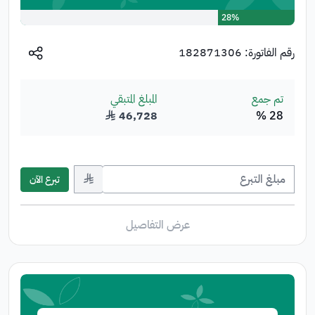
28%
رقم الفاتورة:
182871306
تم جمع
المبلغ المتبقي
28 %
46,728
﷼
﷼
تبرع الآن
عرض التفاصيل