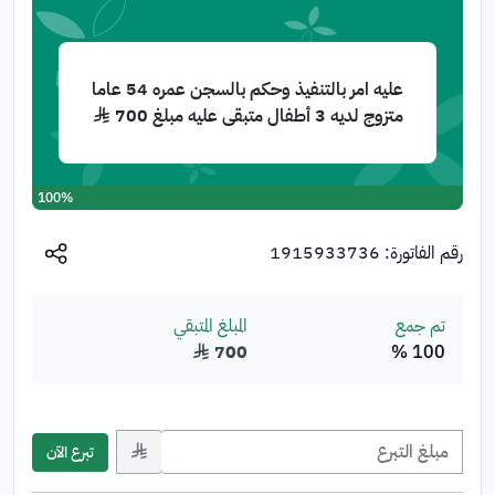
تبرع الآن
عليه امر بالتنفيذ وحكم بالسجن عمره 54 عاما
متزوج لديه 3 أطفال متبقى عليه مبلغ 700 ﷼
100%
رقم الفاتورة:
1915933736
تم جمع
المبلغ المتبقي
100 %
700
﷼
﷼
تبرع الآن