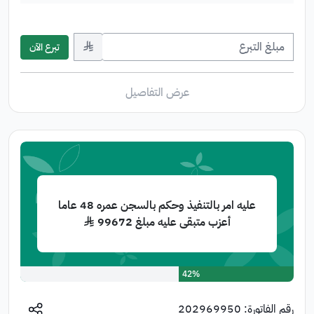
﷼
تبرع الآن
عرض التفاصيل
عليه امر بالتنفيذ وحكم بالسجن عمره 48 عاما
أعزب متبقى عليه مبلغ 99672 ﷼
42%
رقم الفاتورة:
202969950