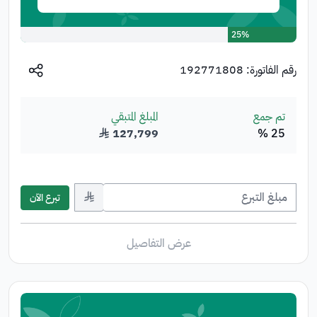
25%
رقم الفاتورة:
192771808
تم جمع
المبلغ المتبقي
25 %
127,799
﷼
﷼
تبرع الآن
عرض التفاصيل