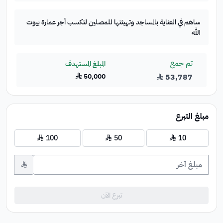
ساهم في العناية بالمساجد وتهيئتها للمصلين لتكسب أجر عمارة بيوت
الله
تم جمع
المبلغ المستهدف
53,787
50,000
﷼
﷼
مبلغ التبرع
10
﷼
50
﷼
100
﷼
﷼
تبرع الآن