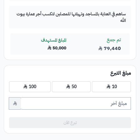
ساهم في العناية بالمساجد وتهيئتها للمصلين لتكسب أجر عمارة بيوت
الله
تم جمع
المبلغ المستهدف
79,440
50,000
﷼
﷼
مبلغ التبرع
10
﷼
50
﷼
100
﷼
﷼
تبرع الآن