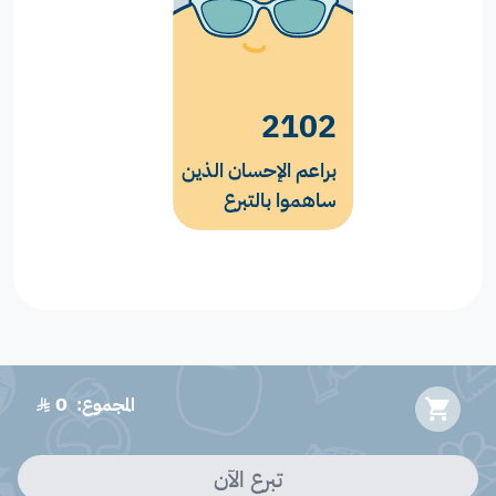
2102
براعم الإحسان الذين
ساهموا بالتبرع
0
المجموع:
﷼
تبرع الآن