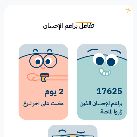
تفاعل براعم الإحسان
17625
2 يوم
براعم الإحسان الذين
مضت على آخر تبرع
زاروا المنصة