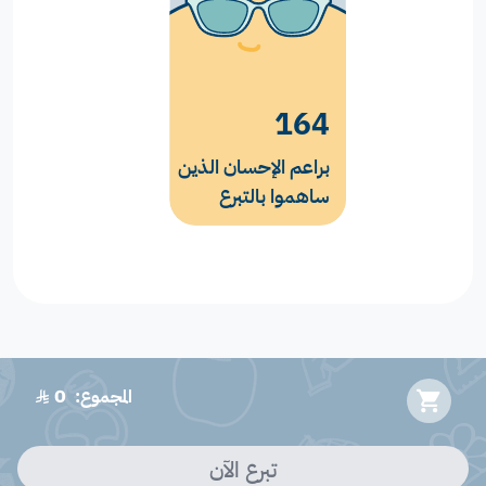
164
براعم الإحسان الذين
ساهموا بالتبرع
0
المجموع:
﷼
تبرع الآن