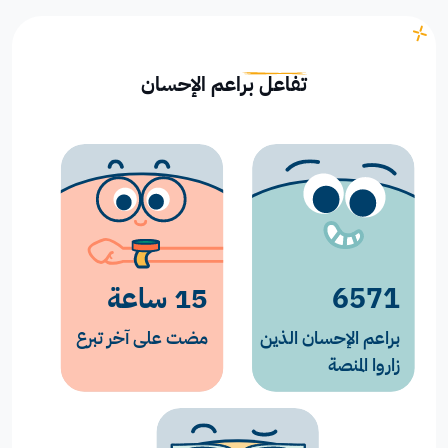
تفاعل براعم الإحسان
6571
15 ساعة
براعم الإحسان الذين
مضت على آخر تبرع
زاروا المنصة